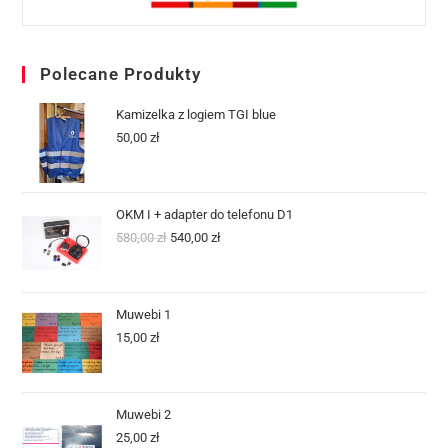
Polecane Produkty
Kamizelka z logiem TGI blue
50,00
zł
OKM I + adapter do telefonu D1
580,00
zł
540,00
zł
Muwebi 1
15,00
zł
Muwebi 2
25,00
zł